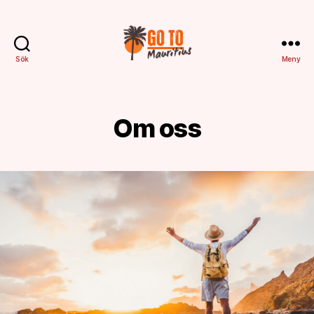
Sök
Meny
Gotomauritius.se
Om oss