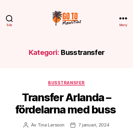
Sök
Meny
Gotomauritius.se
Kategori:
Busstransfer
Kategorier
BUSSTRANSFER
Transfer Arlanda –
fördelarna med buss
Av
Tina Larsson
7 januari, 2024
Inläggsförfattare
Inläggsdatum